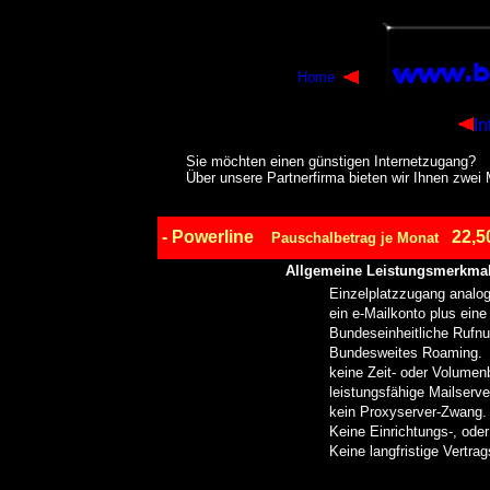
Home
In
Sie möchten einen günstigen Internetzugang?
Über unsere Partnerfirma bieten wir Ihnen zwei
- Powerline
22,5
Pauschalbetrag je Monat
Allgemeine Leistungsmerkmal
Einzelplatzzugang analog
ein e-Mailkonto plus eine
Bundeseinheitliche Rufn
Bundesweites Roaming.
keine Zeit- oder Volumen
leistungsfähige Mailserve
kein Proxyserver-Zwang.
Keine Einrichtungs-, ode
Keine langfristige Vertra