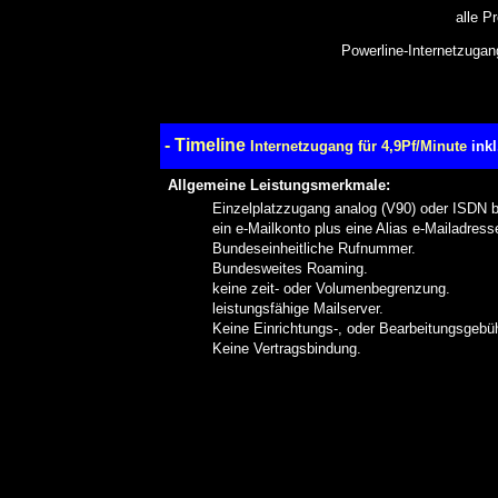
alle P
Powerline-Internetzugang
- Timeline
Internetzugang für 4,9Pf/Minute
ink
Allgemeine Leistungsmerkmale:
Einzelplatzzugang analog (V90) oder ISDN b
ein e-Mailkonto plus eine Alias e-Mailadress
Bundeseinheitliche Rufnummer.
Bundesweites Roaming.
keine zeit- oder Volumenbegrenzung.
leistungsfähige Mailserver.
Keine Einrichtungs-, oder Bearbeitungsgebüh
Keine Vertragsbindung.